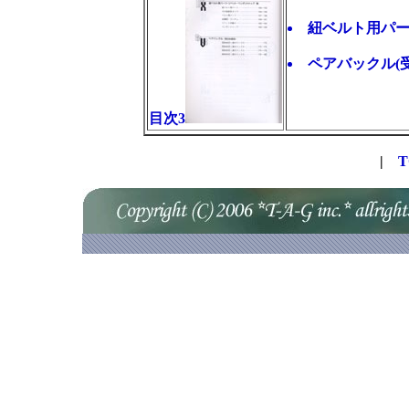
紐ベルト用パー
ペアバックル(受
目次3
|