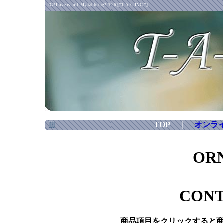
TG*Love is full. My table tag* ’026 [*T-A-G INC.*]
|
TOP
｜
オンラ
OR
CONT
商品項目をクリックすると